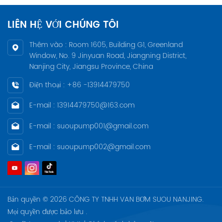
LIÊN HỆ VỚI CHÚNG TÔI
Thêm vào : Room 1605, Building G1, Greenland
Window, No. 9 Jinyuan Road, Jiangning District,
Nanjing City, Jiangsu Province, China
Điện thoại : +86 -13914479750
E-mail : 13914479750@163.com
E-mail : suoupump001@gmail.com
E-mail : suoupump002@gmail.com
Bản quyền © 2026 CÔNG TY TNHH VAN BƠM SUOU NANJING.
Mọi quyền được bảo lưu .