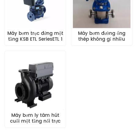
Máy bơm trục đứng một
Máy bơm đường ống
tầng KSB ETL SeriesETL 1
thép không gỉ nhiều
25-125-250 GG
tầng thẳng đứng Xylem
Lowara eSV Series
Máy bơm ly tâm hút
cuối một tầng nối trực
tiếp ngang GRUNDFOS
NBG