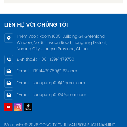
LIÊN HỆ VỚI CHÚNG TÔI
Thêm vào : Room 1605, Building G1, Greenland
Window, No. 9 Jinyuan Road, Jiangning District,
Nanjing City, Jiangsu Province, China
Điện thoại : +86 -13914479750
E-mail : 13914479750@163.com
E-mail : suoupump001@gmail.com
E-mail : suoupump002@gmail.com
Bản quyền © 2026 CÔNG TY TNHH VAN BƠM SUOU NANJING.