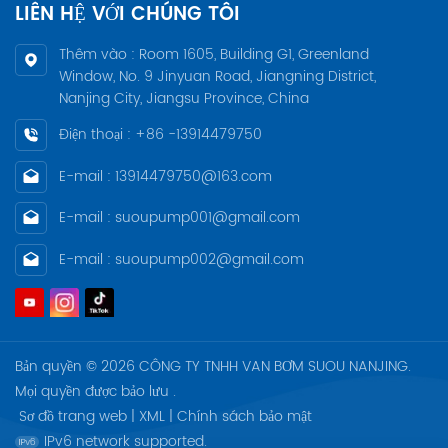
LIÊN HỆ VỚI CHÚNG TÔI
Thêm vào : Room 1605, Building G1, Greenland
Window, No. 9 Jinyuan Road, Jiangning District,
Nanjing City, Jiangsu Province, China
Điện thoại : +86 -13914479750
E-mail : 13914479750@163.com
E-mail : suoupump001@gmail.com
E-mail : suoupump002@gmail.com
Bản quyền © 2026 CÔNG TY TNHH VAN BƠM SUOU NANJING.
Mọi quyền được bảo lưu .
Sơ đồ trang web
|
XML
|
Chính sách bảo mật
IPv6 network supported.