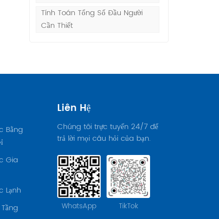
Tính Toán Tổng Số Đầu Người
,
Cần Thiết
Liên Hệ
Chúng tôi trực tuyến 24/7 để
c Bằng
trả lời mọi câu hỏi của bạn.
ỉ
c Gia
c Lạnh
WhatsApp
TikTok
 Tầng