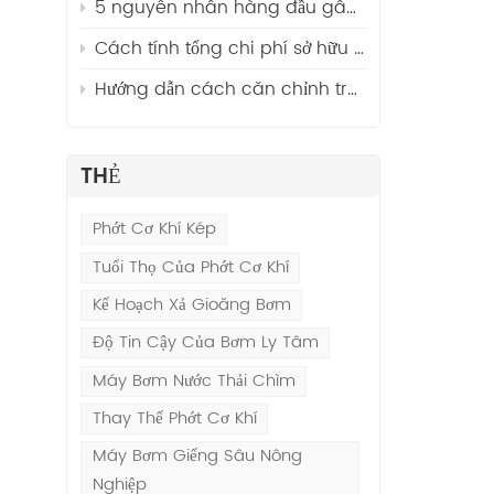
5 nguyên nhân hàng đầu gây rung lắc ở bơm ly tâm và cách khắc phục chúng
Cách tính tổng chi phí sở hữu (TCO) cho máy bơm công nghiệp
Hướng dẫn cách căn chỉnh trục bơm ly tâm và động cơ chỉ với 5 bước đơn giản.
THẺ
Phớt Cơ Khí Kép
Tuổi Thọ Của Phớt Cơ Khí
u
Kế Hoạch Xả Gioăng Bơm
Độ Tin Cậy Của Bơm Ly Tâm
Máy Bơm Nước Thải Chìm
Thay Thế Phớt Cơ Khí
Máy Bơm Giếng Sâu Nông
Nghiệp