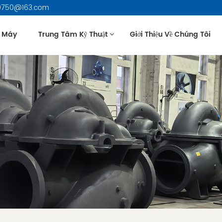
479750@163.com
 Máy
Trung Tâm Kỹ Thuật
Giới Thiệu Về Chúng Tôi