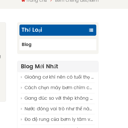
Trang chủ
Bơm chống axit/kiềm
Thể Loại
Blog
g
Blog Mới Nhất
Gioăng cơ khí nên có tuổi thọ bao lâu? Các yếu tố và hướng dẫn thay thế
Cách chọn máy bơm chìm cho giếng khoan?
Gang đúc so với thép không gỉ 316 - Vật liệu tốt nhất cho máy bơm nước thải
Nước đóng vai trò như thế nào trong việc đảm bảo hoạt động liên tục của các ngành công nghiệp?
Đo độ rung của bơm ly tâm và phân tích các lỗi thường gặp.
à