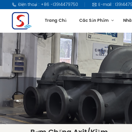
Điện thoại : +86 -13914479750
E-mail : 13914
Trang Chủ
Các Sản Phẩm
Nhà