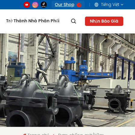
Our Shop
Tiếng Việt
Trở Thành Nhà Phân Phối
Nhận Báo Giá
English
français
русский
العربية
Tiếng Việt
Indonesia