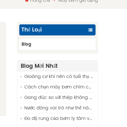
Trang chủ
Máy bơm gia dụng
Thể Loại
Blog
Blog Mới Nhất
Gioăng cơ khí nên có tuổi thọ bao lâu? Các yếu tố và hướng dẫn thay thế
Cách chọn máy bơm chìm cho giếng khoan?
.
Gang đúc so với thép không gỉ 316 - Vật liệu tốt nhất cho máy bơm nước thải
Nước đóng vai trò như thế nào trong việc đảm bảo hoạt động liên tục của các ngành công nghiệp?
n
Đo độ rung của bơm ly tâm và phân tích các lỗi thường gặp.
i