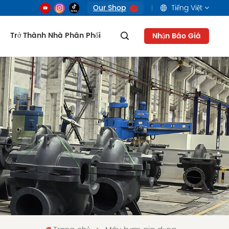
Our Shop
Tiếng Việt
Trở Thành Nhà Phân Phối
Nhận Báo Giá
English
français
русский
العربية
Tiếng Việt
Indonesia