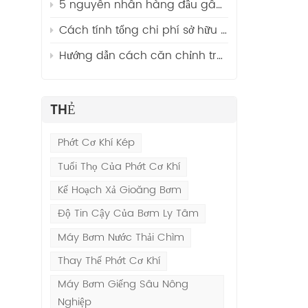
5 nguyên nhân hàng đầu gây rung lắc ở bơm ly tâm và cách khắc phục chúng
Cách tính tổng chi phí sở hữu (TCO) cho máy bơm công nghiệp
Hướng dẫn cách căn chỉnh trục bơm ly tâm và động cơ chỉ với 5 bước đơn giản.
THẺ
Phớt Cơ Khí Kép
Tuổi Thọ Của Phớt Cơ Khí
g
Kế Hoạch Xả Gioăng Bơm
Độ Tin Cậy Của Bơm Ly Tâm
Máy Bơm Nước Thải Chìm
Thay Thế Phớt Cơ Khí
Máy Bơm Giếng Sâu Nông
Nghiệp