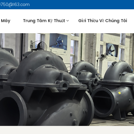
479750@163.com
 Máy
Trung Tâm Kỹ Thuật
Giới Thiệu Về Chúng Tôi