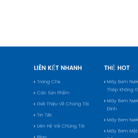
ần máy bơm nước thải, đối tác của chúng tôi tại Thái Châu là
ựa chọn tuyệt vời. Họ chuyên về máy bơm nước thải sinh hoạt
 đội ngũ R&D riêng. 6. Nếu bạn cần thoát nước mỏ, đối tác của
 tôi tại Tế Ninh là một lựa chọn tuyệt vời. Họ là nhà sản xuất
bơm thoát nước mỏ lớn nhất Trung Quốc. Sản phẩm của họ có
ứng nhận chống cháy nổ và chứng nhận an toàn mỏ than. 7.
ạn cần một máy trộn chìmĐối tác của chúng tôi tại Nam Kinh
t lựa chọn tuyệt vời. Họ là nhà sản xuất máy trộn lớn nhất Trun
. 8. Nếu bạn cần máy bơm nước sạch dòng ISG hoặc ISW
LIÊN KẾT NHANH
THẺ HOT
n thống, đối tác của chúng tôi tại Wenling là một lựa chọn tuyệ
Chúng tôi đã tối ưu hóa hiệu suất thủy lực và mang lại hiệu suất
Trang Chủ
Máy Bơm Nướ
hơn. 9. Nếu bạn cần một máy bơm hút képĐối tác của chúng
Thép Không G
Các Sản Phẩm
ại Thượng Hải là một lựa chọn tuyệt vời. Họ chuyên về máy bơm
Máy Bơm Nướ
ép và nhiều loại máy bơm khác. 10. Nếu bạn cần máy bơm
Giới Thiệu Về Chúng Tôi
Đình
 sâu trục dài, đối tác của chúng tôi tại Liuhe là một lựa chọn
Tin Tức
 vời. Họ là nhà sản xuất máy bơm giếng sâu trục dài lớn nhất
Máy Bơm Nướ
g Quốc. Danh sách trên chỉ bao gồm một số công ty hàng đầ
Liên Hệ Với Chúng Tôi
Máy Bơm Một
 lĩnh vực của họ. Còn rất nhiều công ty chuyên biệt khác,
Blog