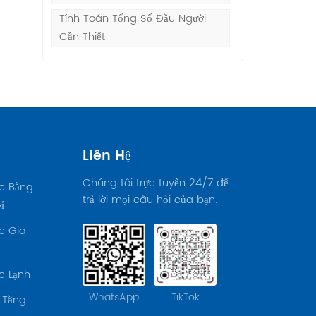
Tính Toán Tổng Số Đầu Người
Cần Thiết
g
Liên Hệ
t
Chúng tôi trực tuyến 24/7 để
c Bằng
trả lời mọi câu hỏi của bạn.
ỉ
c Gia
c Lạnh
u
WhatsApp
TikTok
 Tầng