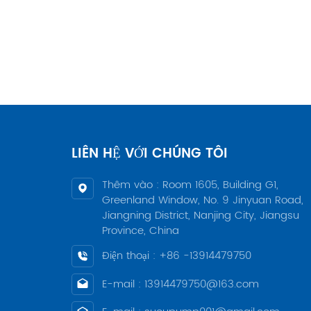
bạn c
một l
và có
chúng
máy 
cả ch
Nếu b
là mộ
Quốc
LIÊN HỆ VỚI CHÚNG TÔI
truyề
vời. 
Thêm vào : Room 1605, Building G1,
cao 
Greenland Window, No. 9 Jinyuan Road,
tôi t
Jiangning District, Nanjing City, Jiangsu
hút k
Province, China
giếng
Điện thoại : +86 -13914479750
tuyệt
Trun
E-mail : 13914479750@163.com
trong