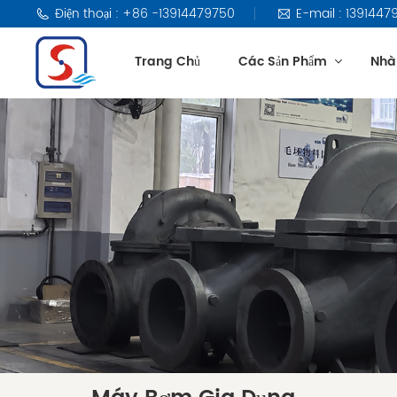
Điện thoại : +86 -13914479750
E-mail : 13914
Trang Chủ
Các Sản Phẩm
Nhà